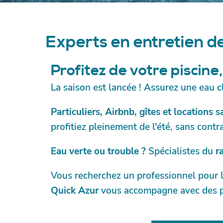
Latresne
Remise en ro
sur Jalle
Experts en entretien d
Remise en rou
Profitez de votre piscine
Mérignac
La saison est lancée ! Assurez une eau c
Remise en rou
Particuliers, Airbnb, gîtes et locations 
profitiez pleinement de l'été, sans contra
Remise en rou
Mer
Eau verte ou trouble ?
Spécialistes du
r
Remise en rou
d'illac
Vous recherchez un professionnel pour l’
Quick Azur
vous accompagne avec des pre
Remise en rou
Médard en Ja