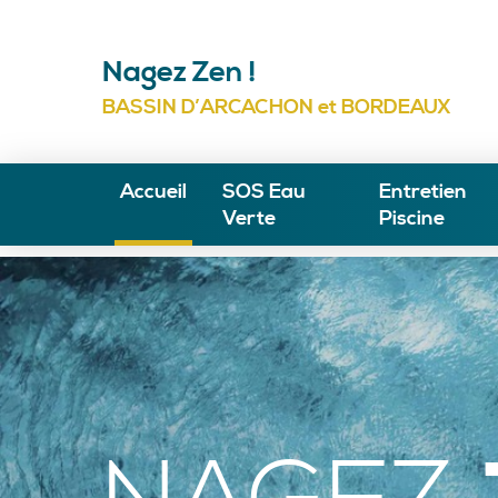
Nagez Zen !
BASSIN D’ARCACHON et BORDEAUX
Accueil
SOS Eau
Entretien
Verte
Piscine
Contrat d'Ent
Remise en rou
Arcachon
Remise en ro
Remise en rou
Bordeaux
Hivernage Pi
Remise en rou
Changement s
Remise en rou