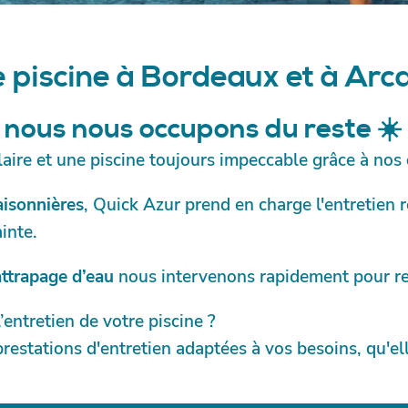
ute piscine Martignas
e piscine à Bordeaux et à Ar
te piscine à
, nous nous occupons du reste ☀️
laire et une piscine toujours impeccable grâce à nos
te piscine à Pessac
saisonnières
, Quick Azur prend en charge l'entretien 
inte.
te piscine Pyla sur
attrapage d’eau
nous intervenons rapidement pour r
te piscine Saint Jean
entretien de votre piscine ?
stations d'entretien adaptées à vos besoins, qu'ell
te piscine Saint
lles