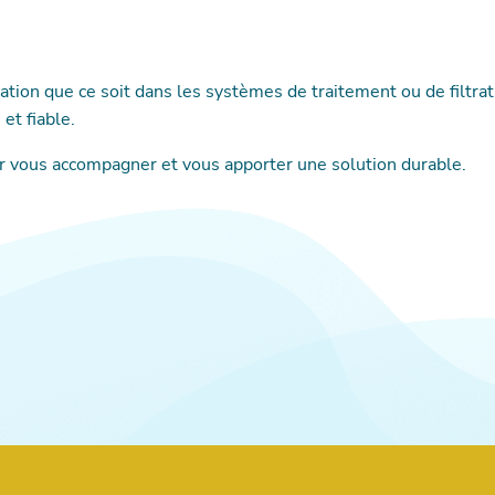
ute piscine Martignas
ation que ce soit dans les systèmes de traitement ou de filtra
et fiable.
te piscine à
r vous accompagner et vous apporter une solution durable.
te piscine à Pessac
te piscine Pyla sur
te piscine Saint Jean
te piscine Saint
lles