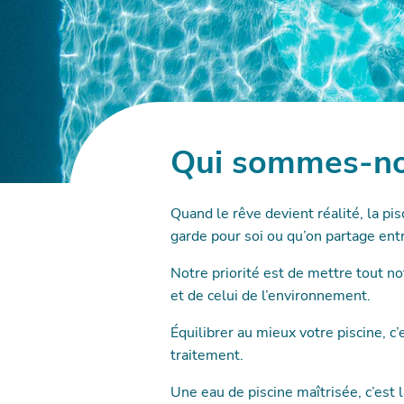
Bouscat
Remise en rou
Remise en rou
Qui sommes-no
Remise en rou
Remise en rou
Quand le rêve devient réalité, la pi
Gradignan
garde pour soi ou qu’on partage entr
Notre priorité est de mettre tout not
Remise en rou
Mestras
et de celui de l’environnement.
Équilibrer au mieux votre piscine, c’
Remise en rou
traitement.
Remise en rou
Une eau de piscine maîtrisée, c’est 