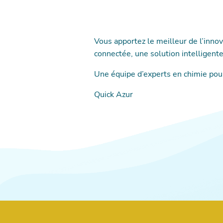
Latresne
Remise en ro
sur Jalle
Vous apportez le meilleur de l’innov
connectée, une solution intelligente 
Remise en rou
Mérignac
Une équipe d’experts en chimie pou
Quick Azur
Remise en rou
Remise en rou
Mer
Remise en rou
d'illac
Remise en rou
Médard en Ja