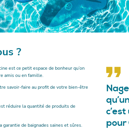
te piscine à Canéjan
te piscine à Cestas
us ?
te piscine à Eysines
te piscine à
scine est ce petit espace de bonheur qu’on
e amis ou en famille.
Nager
re savoir-faire au profit de votre bien-être
te piscine à Gujan
qu’un
est réduire la quantité de produits de
te piscine au Haillan
c’es
pour 
te piscine à
la garantie de baignades saines et sûres.