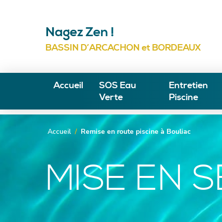
Nagez Zen !
BASSIN D’ARCACHON et BORDEAUX
Accueil
SOS Eau
Entretien
Verte
Piscine
Contrat d'Ent
Remise en rou
Accueil
/
Remise en route piscine à Bouliac
Arcachon
Remise en ro
Remise en rou
MISE EN S
Bordeaux
Hivernage Pi
Remise en rou
Changement s
Remise en rou